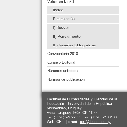
Volúmen I, nº 1
Índice
Presentación
I) Dossier
II) Pensamiento
III) Reseñas bibliográficas
Convocatoria 2018
Consejo Editorial
Números anteriores
Normas de publicación
Facultad de Humanidades y Ciencias de la
Educación, Universidad de la República,
Montevideo, Uruguay
Avda. Uruguay 1695, CP 11200
Tel: (+598) 24092553 Fax: (+598) 24084303
Web: CEIL | e-mail:
ceil@fhuce.edu.uy