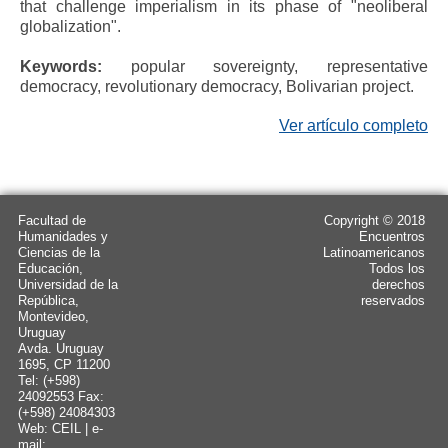
that challenge imperialism in its phase of "neoliberal
globalization".
Keywords:
popular sovereignty, representative
democracy, revolutionary democracy, Bolivarian project.
Ver artículo completo
Facultad de
Copyright © 2018
Humanidades y
Encuentros
Ciencias de la
Latinoamericanos
Educación,
Todos los
Universidad de la
derechos
República,
reservados
Montevideo,
Uruguay
Avda. Uruguay
1695, CP 11200
Tel: (+598)
24092553 Fax:
(+598) 24084303
Web: CEIL | e-
mail: